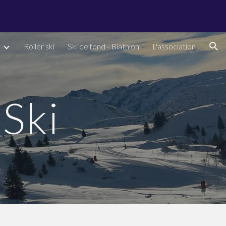
ion
Roller ski
Ski de fond - Biathlon
L'association
Ski