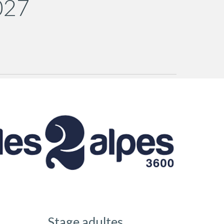
027
Stage adultes