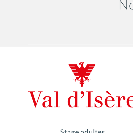
No
Stage adultes